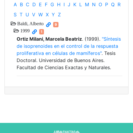
A
B
C
D
E
F
G
H
I
J
K
L
M
N
O
P
Q
R
S
T
U
V
W
X
Y
Z
Baldi, Alberto
9
1999
1
Ortiz Milani, Marcela Beatriz
. (1999).
"Síntesis
de isoprenoides en el control de la respuesta
proliferativa en células de mamíferos"
. Tesis
Doctoral. Universidad de Buenos Aires.
Facultad de Ciencias Exactas y Naturales.