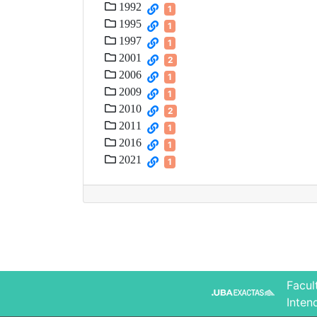
1992
1
1995
1
1997
1
2001
2
2006
1
2009
1
2010
2
2011
1
2016
1
2021
1
Facul
Inten