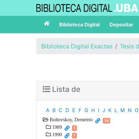
Biblioteca Digital
Depositar
Biblioteca Digital Exactas
Tesis 
Lista de
A
B
C
D
E
F
G
H
I
J
K
L
M
N
O
Boltovskoy, Demetrio
14
1989
1
1990
1