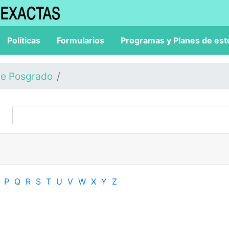
Políticas
Formularios
Programas y Planes de est
de Posgrado
P
Q
R
S
T
U
V
W
X
Y
Z