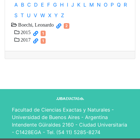
A
B
C
D
E
F
G
H
I
J
K
L
M
N
O
P
Q
R
S
T
U
V
W
X
Y
Z
Boechi, Leonardo
2
2015
1
2017
1
Facultad de Ciencias Exactas y Naturales -
Universidad de Buenos Aires - Argentina
Intendente Güiraldes 2160 - Ciudad Universitaria
- C1428EGA - Tel. (54 11) 5285-8274