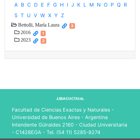
A
B
C
D
E
F
G
H
I
J
K
L
M
N
O
P
Q
R
S
T
U
V
W
X
Y
Z
Bettolli, María Laura
3
2016
1
2023
2
Facultad de Ciencias Exactas y Naturales -
Universidad de Buenos Aires - Argentina
Intendente Güiraldes 2160 - Ciudad Universitaria
- C1428EGA - Tel. (54 11) 5285-8274