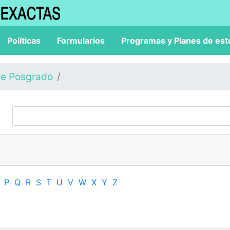
Políticas
Formularios
Programas y Planes de est
de Posgrado
P
Q
R
S
T
U
V
W
X
Y
Z