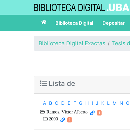
Biblioteca Digital
Depositar
Biblioteca Digital Exactas
Tesis 
Lista de
A
B
C
D
E
F
G
H
I
J
K
L
M
N
O
Ramos, Victor Alberto
1
2000
1