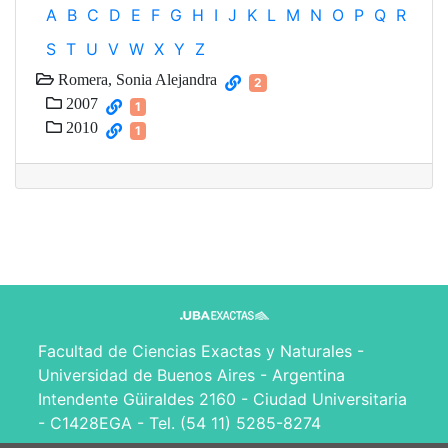
A
B
C
D
E
F
G
H
I
J
K
L
M
N
O
P
Q
R
S
T
U
V
W
X
Y
Z
Romera, Sonia Alejandra
2
2007
1
2010
1
Facultad de Ciencias Exactas y Naturales -
Universidad de Buenos Aires - Argentina
Intendente Güiraldes 2160 - Ciudad Universitaria
- C1428EGA - Tel. (54 11) 5285-8274