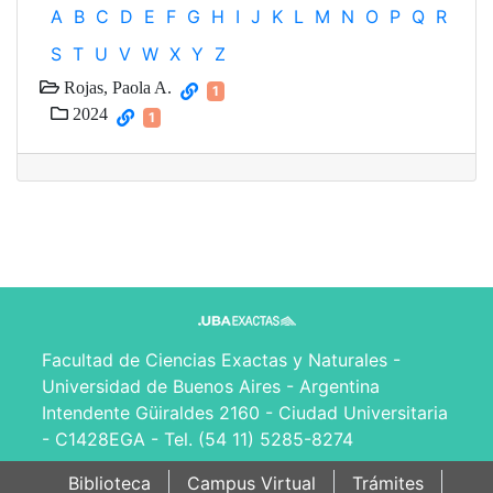
A
B
C
D
E
F
G
H
I
J
K
L
M
N
O
P
Q
R
S
T
U
V
W
X
Y
Z
Rojas, Paola A.
1
2024
1
Facultad de Ciencias Exactas y Naturales -
Universidad de Buenos Aires - Argentina
Intendente Güiraldes 2160 - Ciudad Universitaria
- C1428EGA - Tel. (54 11) 5285-8274
Biblioteca
Campus Virtual
Trámites