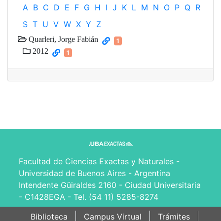
A
B
C
D
E
F
G
H
I
J
K
L
M
N
O
P
Q
R
S
T
U
V
W
X
Y
Z
Quarleri, Jorge Fabián
1
2012
1
Facultad de Ciencias Exactas y Naturales -
Universidad de Buenos Aires - Argentina
Intendente Güiraldes 2160 - Ciudad Universitaria
- C1428EGA - Tel. (54 11) 5285-8274
Biblioteca
Campus Virtual
Trámites