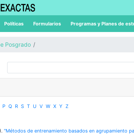
Políticas
Formularios
Programas y Planes de est
de Posgrado
P
Q
R
S
T
U
V
W
X
Y
Z
).
"Métodos de entrenamiento basados en agrupamiento p