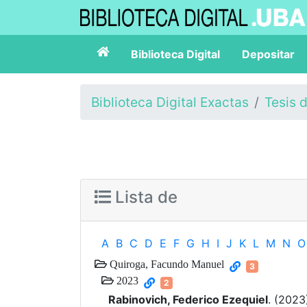
Biblioteca Digital
Depositar
Biblioteca Digital Exactas
Tesis 
Lista de
A
B
C
D
E
F
G
H
I
J
K
L
M
N
O
Quiroga, Facundo Manuel
3
2023
2
Rabinovich, Federico Ezequiel
. (2023