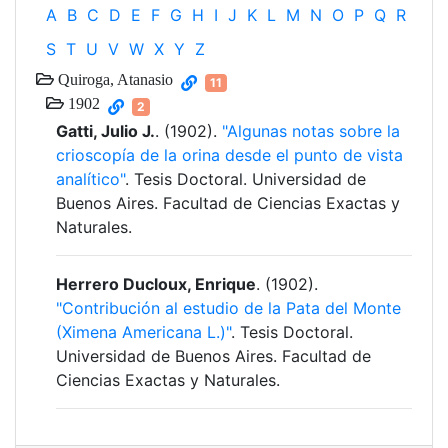
A
B
C
D
E
F
G
H
I
J
K
L
M
N
O
P
Q
R
S
T
U
V
W
X
Y
Z
Quiroga, Atanasio
11
1902
2
Gatti, Julio J.
. (1902).
"Algunas notas sobre la
crioscopía de la orina desde el punto de vista
analítico"
. Tesis Doctoral. Universidad de
Buenos Aires. Facultad de Ciencias Exactas y
Naturales.
Herrero Ducloux, Enrique
. (1902).
"Contribución al estudio de la Pata del Monte
(Ximena Americana L.)"
. Tesis Doctoral.
Universidad de Buenos Aires. Facultad de
Ciencias Exactas y Naturales.