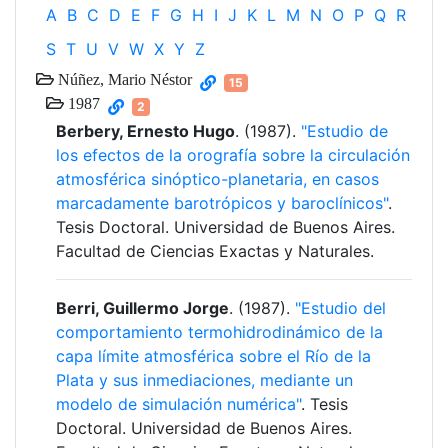
A
B
C
D
E
F
G
H
I
J
K
L
M
N
O
P
Q
R
S
T
U
V
W
X
Y
Z
Núñez, Mario Néstor
15
1987
2
Berbery, Ernesto Hugo
. (1987).
"Estudio de
los efectos de la orografía sobre la circulación
atmosférica sinóptico-planetaria, en casos
marcadamente barotrópicos y baroclínicos"
.
Tesis Doctoral. Universidad de Buenos Aires.
Facultad de Ciencias Exactas y Naturales.
Berri, Guillermo Jorge
. (1987).
"Estudio del
comportamiento termohidrodinámico de la
capa límite atmosférica sobre el Río de la
Plata y sus inmediaciones, mediante un
modelo de simulación numérica"
. Tesis
Doctoral. Universidad de Buenos Aires.