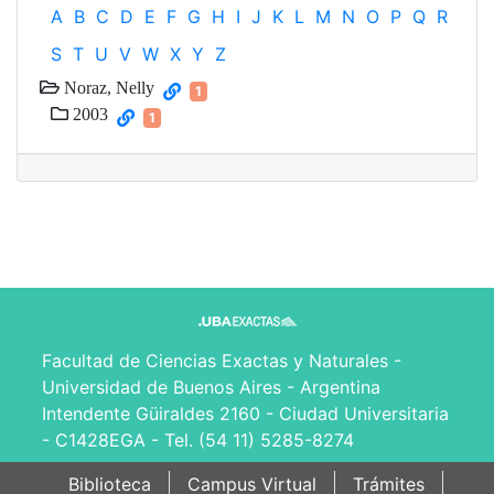
A
B
C
D
E
F
G
H
I
J
K
L
M
N
O
P
Q
R
S
T
U
V
W
X
Y
Z
Noraz, Nelly
1
2003
1
Facultad de Ciencias Exactas y Naturales -
Universidad de Buenos Aires - Argentina
Intendente Güiraldes 2160 - Ciudad Universitaria
- C1428EGA - Tel. (54 11) 5285-8274
Biblioteca
Campus Virtual
Trámites