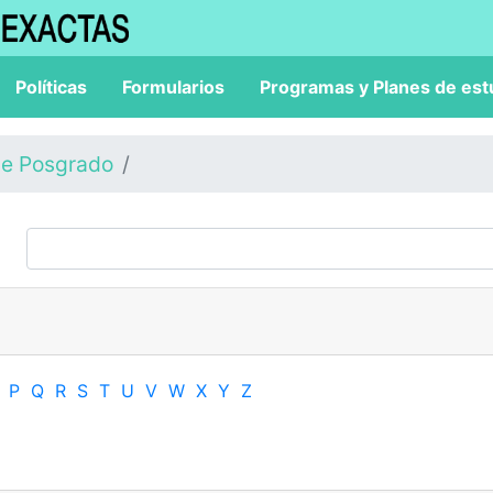
Políticas
Formularios
Programas y Planes de est
de Posgrado
P
Q
R
S
T
U
V
W
X
Y
Z