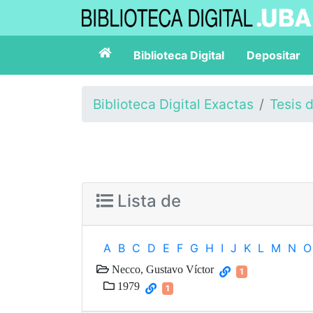
Biblioteca Digital
Depositar
Biblioteca Digital Exactas
Tesis 
Lista de
A
B
C
D
E
F
G
H
I
J
K
L
M
N
O
Necco, Gustavo Víctor
1
1979
1