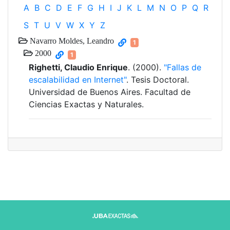
A
B
C
D
E
F
G
H
I
J
K
L
M
N
O
P
Q
R
S
T
U
V
W
X
Y
Z
Navarro Moldes, Leandro
1
2000
1
Righetti, Claudio Enrique
. (2000).
"Fallas de
escalabilidad en Internet"
. Tesis Doctoral.
Universidad de Buenos Aires. Facultad de
Ciencias Exactas y Naturales.