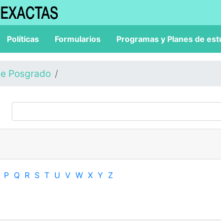
Políticas
Formularios
Programas y Planes de est
de Posgrado
P
Q
R
S
T
U
V
W
X
Y
Z