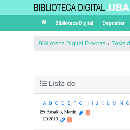
Biblioteca Digital
Depositar
Biblioteca Digital Exactas
Tesis 
Lista de
A
B
C
D
E
F
G
H
I
J
K
L
M
N
O
Ansaldo, Martín
1
2019
1