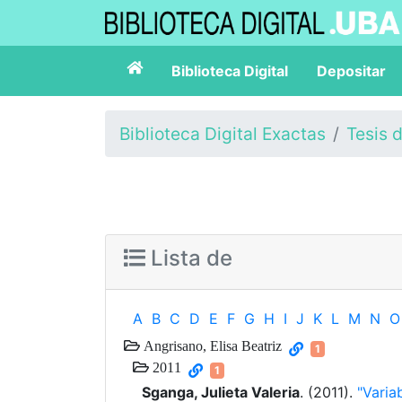
Biblioteca Digital
Depositar
Biblioteca Digital Exactas
Tesis 
Lista de
A
B
C
D
E
F
G
H
I
J
K
L
M
N
O
Angrisano, Elisa Beatriz
1
2011
1
Sganga, Julieta Valeria
. (2011).
"Varia