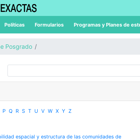
Políticas
Formularios
Programas y Planes de est
de Posgrado
P
Q
R
S
T
U
V
W
X
Y
Z
bilidad espacial y estructura de las comunidades de