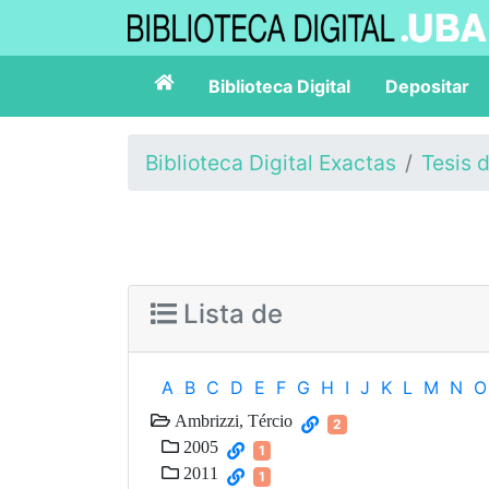
Biblioteca Digital
Depositar
Biblioteca Digital Exactas
Tesis 
Lista de
A
B
C
D
E
F
G
H
I
J
K
L
M
N
O
Ambrizzi, Tércio
2
2005
1
2011
1