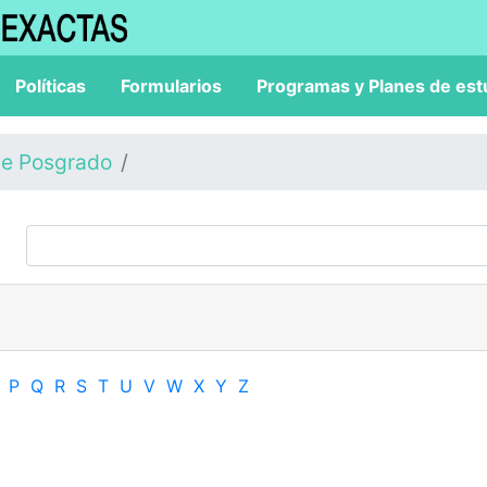
Políticas
Formularios
Programas y Planes de est
de Posgrado
P
Q
R
S
T
U
V
W
X
Y
Z