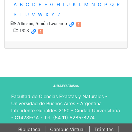
A
B
C
D
E
F
G
H
I
J
K
L
M
N
O
P
Q
R
S
T
U
V
W
X
Y
Z
Altmann, Simón Leonardo
1
1953
1
Facultad de Ciencias Exactas y Naturales -
Universidad de Buenos Aires - Argentina
Intendente Güiraldes 2160 - Ciudad Universitaria
- C1428EGA - Tel. (54 11) 5285-8274
Biblioteca
Campus Virtual
Trámites