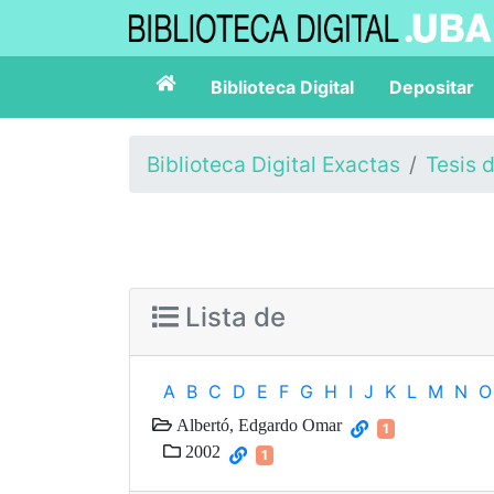
Biblioteca Digital
Depositar
Biblioteca Digital Exactas
Tesis 
Lista de
A
B
C
D
E
F
G
H
I
J
K
L
M
N
O
Albertó, Edgardo Omar
1
2002
1