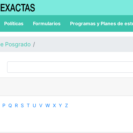
Políticas
Formularios
Programas y Planes de est
de Posgrado
P
Q
R
S
T
U
V
W
X
Y
Z