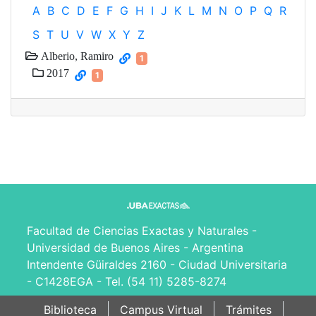
A
B
C
D
E
F
G
H
I
J
K
L
M
N
O
P
Q
R
S
T
U
V
W
X
Y
Z
Alberio, Ramiro
1
2017
1
Facultad de Ciencias Exactas y Naturales -
Universidad de Buenos Aires - Argentina
Intendente Güiraldes 2160 - Ciudad Universitaria
- C1428EGA - Tel. (54 11) 5285-8274
Biblioteca
Campus Virtual
Trámites