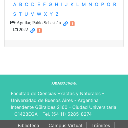
A
B
C
D
E
F
G
H
I
J
K
L
M
N
O
P
Q
R
S
T
U
V
W
X
Y
Z
Aguilar, Pablo Sebastián
1
2022
1
Facultad de Ciencias Exactas y Naturales -
Universidad de Buenos Aires - Argentina
Intendente Güiraldes 2160 - Ciudad Universitaria
- C1428EGA - Tel. (54 11) 5285-8274
Biblioteca
Campus Virtual
Trámites