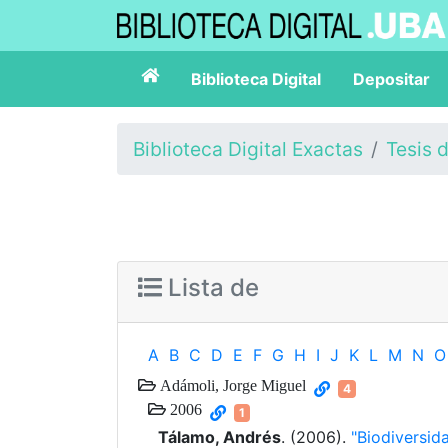
Biblioteca Digital
Depositar
Biblioteca Digital Exactas
Tesis 
Lista de
A
B
C
D
E
F
G
H
I
J
K
L
M
N
O
Adámoli, Jorge Miguel
4
2006
1
Tálamo, Andrés
. (2006).
"Biodiversid