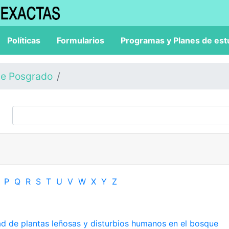
Políticas
Formularios
Programas y Planes de est
de Posgrado
P
Q
R
S
T
U
V
W
X
Y
Z
ad de plantas leñosas y disturbios humanos en el bosque