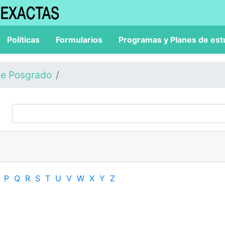
Políticas
Formularios
Programas y Planes de est
de Posgrado
P
Q
R
S
T
U
V
W
X
Y
Z