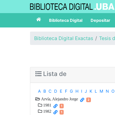
Biblioteca Digital
Depositar
Biblioteca Digital Exactas
Tesis 
Lista de
A
B
C
D
E
F
G
H
I
J
K
L
M
N
O
Arvía, Alejandro Jorge
2
1981
1
1982
1