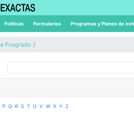
Políticas
Formularios
Programas y Planes de est
de Posgrado
P
Q
R
S
T
U
V
W
X
Y
Z