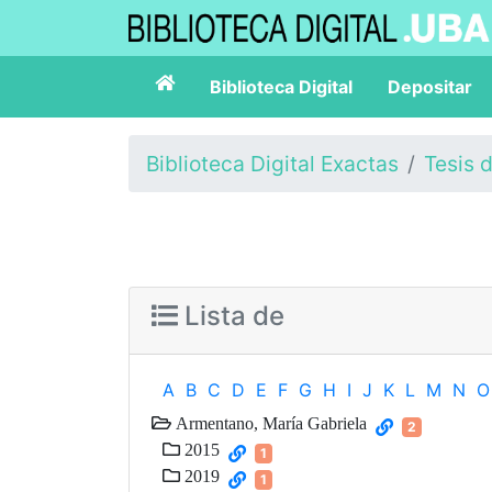
Biblioteca Digital
Depositar
Biblioteca Digital Exactas
Tesis 
Lista de
A
B
C
D
E
F
G
H
I
J
K
L
M
N
O
Armentano, María Gabriela
2
2015
1
2019
1