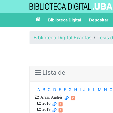
Biblioteca Digital
Depositar
Biblioteca Digital Exactas
Tesis 
Lista de
A
B
C
D
E
F
G
H
I
J
K
L
M
N
O
Arazi, Andrés
2
2016
1
2019
1