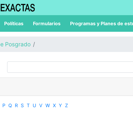
Políticas
Formularios
Programas y Planes de est
de Posgrado
P
Q
R
S
T
U
V
W
X
Y
Z