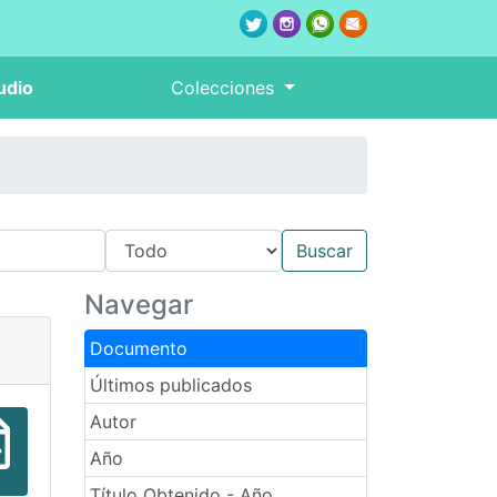
udio
Colecciones
Navegar
Documento
Últimos publicados
Autor
Año
Título Obtenido - Año