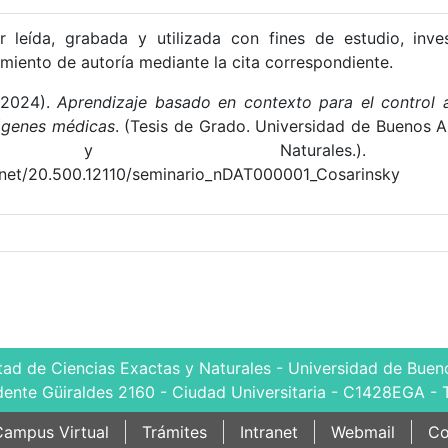
 leída, grabada y utilizada con fines de estudio, inve
miento de autoría mediante la cita correspondiente.
 (2024).
Aprendizaje basado en contexto para el control 
ágenes médicas
. (Tesis de Grado. Universidad de Buenos A
s y Naturales.). Re
e.net/20.500.12110/seminario_nDAT000001_Cosarinsky
tad de Ciencias Exactas y Naturales - Universidad de Bueno
dente Güiraldes 2160 - Ciudad Universitaria - C1428EGA - 
ampus Virtual
Trámites
Intranet
Webmail
Co