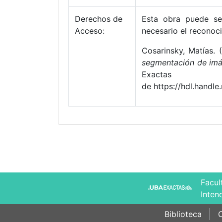
Derechos de
Esta obra puede ser
Acceso:
necesario el reconoci
Cosarinsky, Matías.
segmentación de im
Exacta
de https://hdl.handl
Facul
Inten
Biblioteca
C