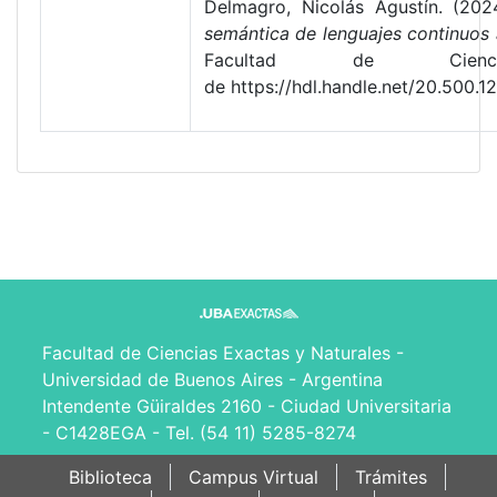
Delmagro, Nicolás Agustín. (20
semántica de lenguajes continuos 
Facultad de Cienc
de https://hdl.handle.net/20.50
Facultad de Ciencias Exactas y Naturales -
Universidad de Buenos Aires - Argentina
Intendente Güiraldes 2160 - Ciudad Universitaria
- C1428EGA - Tel. (54 11) 5285-8274
Biblioteca
Campus Virtual
Trámites