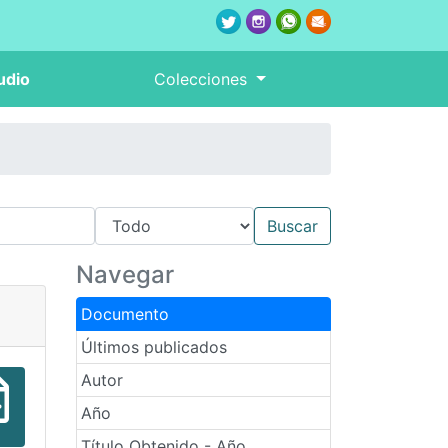
udio
Colecciones
Navegar
Documento
Últimos publicados
Autor
Año
Título Obtenido - Año