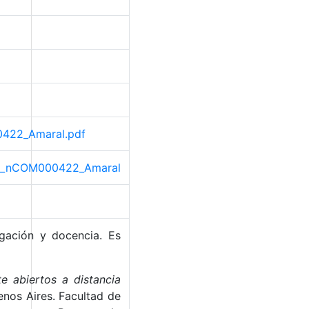
00422_Amaral.pdf
ario_nCOM000422_Amaral
igación y docencia. Es
e abiertos a distancia
enos Aires. Facultad de