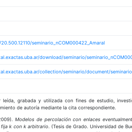
net/20.500.12110/seminario_nCOM000422_Amaral
gital.exactas.uba.ar/download/seminario/seminario_nCOM0
gital.exactas.uba.ar/collection/seminario/document/semin
leída, grabada y utilizada con fines de estudio, invest
miento de autoría mediante la cita correspondiente.
(2009).
Modelos de percolación con enlaces eventualment
 fija k con k arbitrario
. (Tesis de Grado. Universidad de Bu