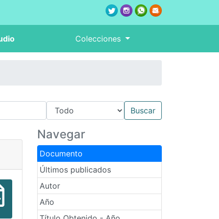
udio
Colecciones
Navegar
Documento
Últimos publicados
Autor
Año
Título Obtenido - Año