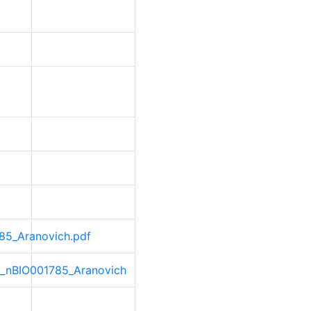
785_Aranovich.pdf
rio_nBIO001785_Aranovich