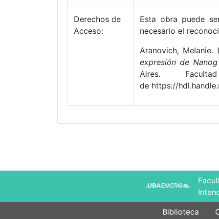
Derechos de
Esta obra puede ser
Acceso:
necesario el reconoci
Aranovich, Melanie.
expresión de Nanog 
Aires. Facul
de https://hdl.handl
Facul
Inten
Biblioteca
C