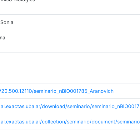
 Sonia
ena
et/20.500.12110/seminario_nBIO001785_Aranovich
gital.exactas.uba.ar/download/seminario/seminario_nBIO001
gital.exactas.uba.ar/collection/seminario/document/semina