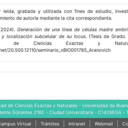
 leída, grabada y utilizada con fines de estudio, inves
miento de autoría mediante la cita correspondiente.
 (2024).
Generación de una línea de células madre embri
y localización subcelular de su locus
. (Tesis de Grado.
tad de Ciencias Exactas y Naturale
e.net/20.500.12110/seminario_nBIO001785_Aranovich
tad de Ciencias Exactas y Naturales - Universidad de Bueno
dente Güiraldes 2160 - Ciudad Universitaria - C1428EGA - 
ampus Virtual
Trámites
Intranet
Webmail
Co