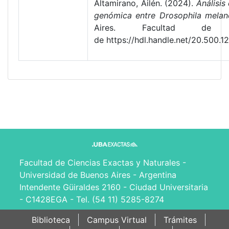
Altamirano, Ailén. (2024).
Análisis
genómica entre Drosophila melanog
Aires. Facultad de C
de https://hdl.handle.net/20.500.
Facultad de Ciencias Exactas y Naturales -
Universidad de Buenos Aires - Argentina
Intendente Güiraldes 2160 - Ciudad Universitaria
- C1428EGA - Tel. (54 11) 5285-8274
Biblioteca
Campus Virtual
Trámites