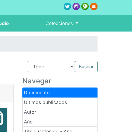
udio
Colecciones
Navegar
Documento
Últimos publicados
Autor
Año
Título Obtenido - Año