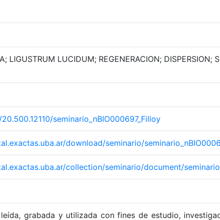
A; LIGUSTRUM LUCIDUM; REGENERACION; DISPERSION; S
et/20.500.12110/seminario_nBIO000697_Filloy
gital.exactas.uba.ar/download/seminario/seminario_nBIO0006
ital.exactas.uba.ar/collection/seminario/document/seminari
leída, grabada y utilizada con fines de estudio, investiga