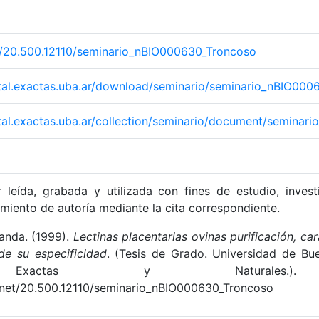
et/20.500.12110/seminario_nBIO000630_Troncoso
gital.exactas.uba.ar/download/seminario/seminario_nBIO00
gital.exactas.uba.ar/collection/seminario/document/semina
 leída, grabada y utilizada con fines de estudio, inves
miento de autoría mediante la cita correspondiente.
anda. (1999).
Lectinas placentarias ovinas purificación, ca
de su especificidad
. (Tesis de Grado. Universidad de Bu
 Exactas y Naturales.). 
e.net/20.500.12110/seminario_nBIO000630_Troncoso