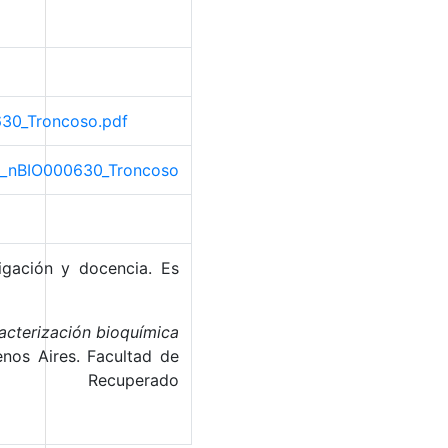
0630_Troncoso.pdf
rio_nBIO000630_Troncoso
tigación y docencia. Es
racterización bioquímica
enos Aires. Facultad de
Recuperado