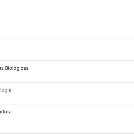
as Biológicas
logía
arlota