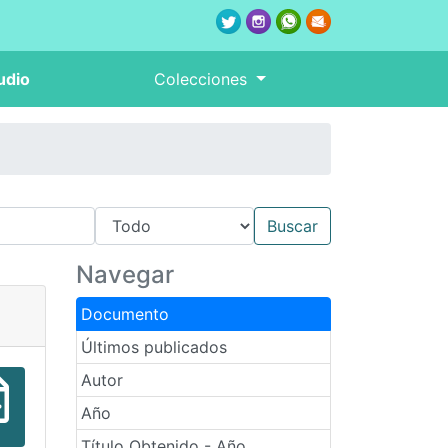
udio
Colecciones
Navegar
Documento
Últimos publicados
Autor
Año
Título Obtenido - Año