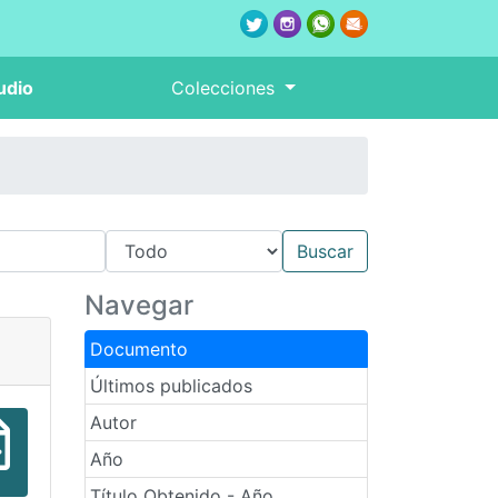
udio
Colecciones
Navegar
Documento
Últimos publicados
Autor
Año
Título Obtenido - Año