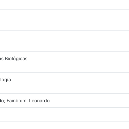
as Biológicas
logía
do; Fainboim, Leonardo