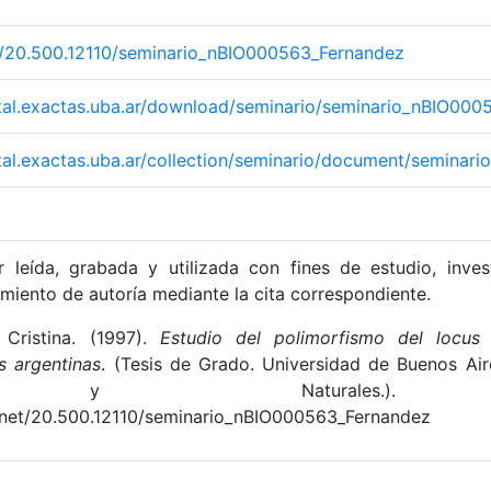
et/20.500.12110/seminario_nBIO000563_Fernandez
gital.exactas.uba.ar/download/seminario/seminario_nBIO00
gital.exactas.uba.ar/collection/seminario/document/semina
 leída, grabada y utilizada con fines de estudio, inves
miento de autoría mediante la cita correspondiente.
 Cristina. (1997).
Estudio del polimorfismo del locus
s argentinas
. (Tesis de Grado. Universidad de Buenos Air
s y Naturales.). Re
e.net/20.500.12110/seminario_nBIO000563_Fernandez