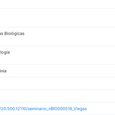
as Biológicas
logía
inia
et/20.500.12110/seminario_nBIO000518_Viegas