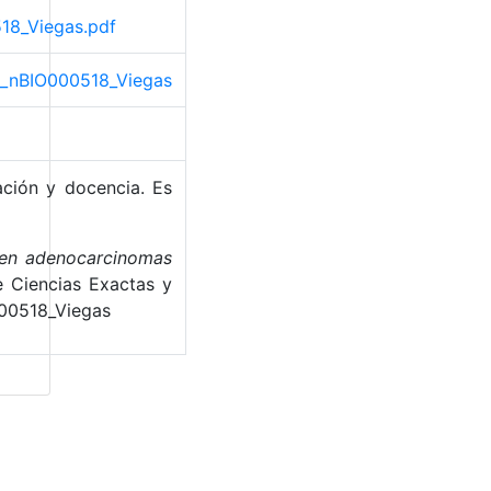
518_Viegas.pdf
rio_nBIO000518_Viegas
ación y docencia. Es
 en adenocarcinomas
e Ciencias Exactas y
000518_Viegas