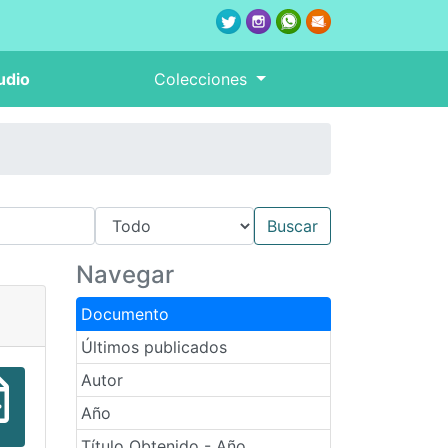
udio
Colecciones
Navegar
Documento
Últimos publicados
Autor
Año
Título Obtenido - Año