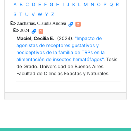
A
B
C
D
E
F
G
H
I
J
K
L
M
N
O
P
Q
R
S
T
U
V
W
Y
Z
Zacharias, Claudia Andrea
2
2024
1
Maciel, Cecilia E.
. (2024).
"Impacto de
agonistas de receptores gustativos y
nociceptivos de la familia de TRPs en la
alimentación de insectos hematófagos"
. Tesis
de Grado. Universidad de Buenos Aires.
Facultad de Ciencias Exactas y Naturales.