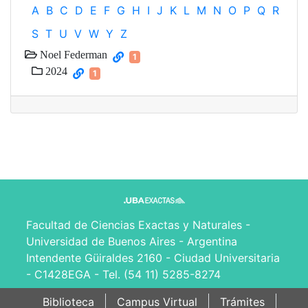
A
B
C
D
E
F
G
H
I
J
K
L
M
N
O
P
Q
R
S
T
U
V
W
Y
Z
Noel Federman
1
2024
1
Facultad de Ciencias Exactas y Naturales -
Universidad de Buenos Aires - Argentina
Intendente Güiraldes 2160 - Ciudad Universitaria
- C1428EGA - Tel. (54 11) 5285-8274
Biblioteca
Campus Virtual
Trámites