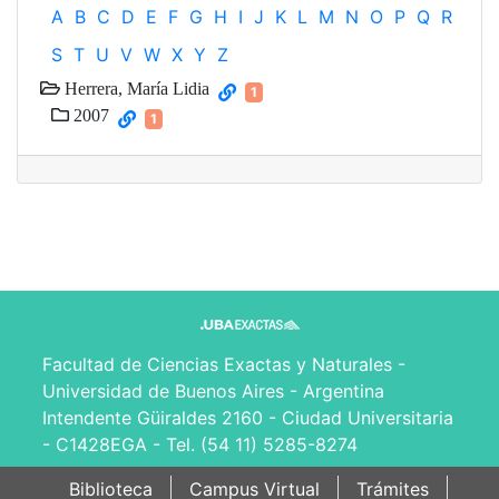
A
B
C
D
E
F
G
H
I
J
K
L
M
N
O
P
Q
R
S
T
U
V
W
X
Y
Z
Herrera, María Lidia
1
2007
1
Facultad de Ciencias Exactas y Naturales -
Universidad de Buenos Aires - Argentina
Intendente Güiraldes 2160 - Ciudad Universitaria
- C1428EGA - Tel. (54 11) 5285-8274
Biblioteca
Campus Virtual
Trámites