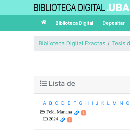
Biblioteca Digital
Depositar
Biblioteca Digital Exactas
Tesis 
Lista de
A
B
C
D
E
F
G
H
I
J
K
L
M
N
O
Feld, Mariana
1
2024
1