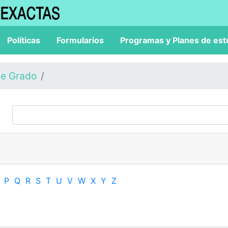
Políticas
Formularios
Programas y Planes de est
de Grado
P
Q
R
S
T
U
V
W
X
Y
Z