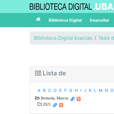
Biblioteca Digital
Depositar
Biblioteca Digital Exactas
Tesis 
Lista de
A
B
C
D
E
F
G
H
I
J
K
L
M
N
O
Bertuola, Marcos
1
2021
1