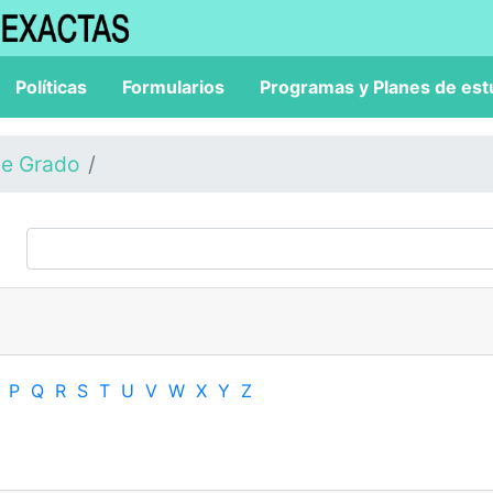
Políticas
Formularios
Programas y Planes de est
de Grado
P
Q
R
S
T
U
V
W
X
Y
Z