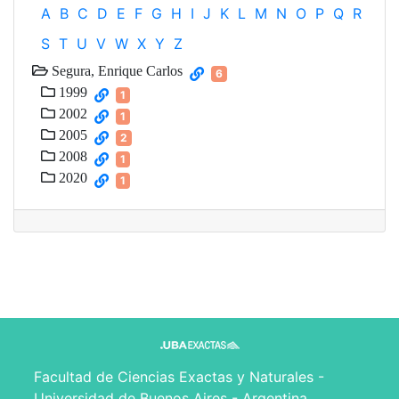
A
B
C
D
E
F
G
H
I
J
K
L
M
N
O
P
Q
R
S
T
U
V
W
X
Y
Z
Segura, Enrique Carlos
6
1999
1
2002
1
2005
2
2008
1
2020
1
Facultad de Ciencias Exactas y Naturales -
Universidad de Buenos Aires - Argentina