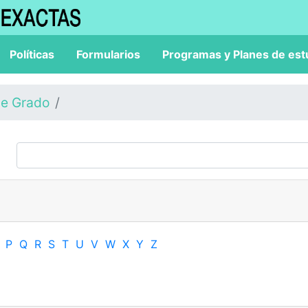
Políticas
Formularios
Programas y Planes de est
de Grado
P
Q
R
S
T
U
V
W
X
Y
Z