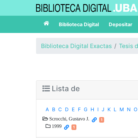
Biblioteca Digital
Depositar
Biblioteca Digital Exactas
Tesis 
Lista de
A
B
C
D
E
F
G
H
I
J
K
L
M
N
O
Scrocchi, Gustavo J.
1
1999
1