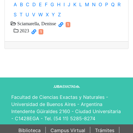
A
B
C
D
E
F
G
H
I
J
K
L
M
N
O
P
Q
R
S
T
U
V
W
X
Y
Z
Sciamarella, Denisse
1
2023
1
Facultad de Ciencias Exactas y Naturales -
Universidad de Buenos Aires - Argentina
Intendente Güiraldes 2160 - Ciudad Universitaria
- C1428EGA - Tel. (54 11) 5285-8274
Biblioteca
Campus Virtual
Trámites