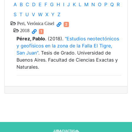
A
B
C
D
E
F
G
H
I
J
K
L
M
N
O
P
Q
R
S
T
U
V
W
X
Y
Z
Peri, Verónica Gisel
2
2018
1
Pérez, Pablo
. (2018).
"Estudios neotectónicos
y geofísicos en la zona de la Falla El Tigre,
San Juan"
. Tesis de Grado. Universidad de
Buenos Aires. Facultad de Ciencias Exactas y
Naturales.