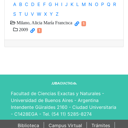
A
B
C
D
E
F
G
H
I
J
K
L
M
N
O
P
Q
R
S
T
U
V
W
X
Y
Z
Milano, Alicia María Francisca
1
2009
1
Facultad de Ciencias Exactas y Naturales -
Universidad de Buenos Aires - Argentina
Intendente Güiraldes 2160 - Ciudad Universitaria
- C1428EGA - Tel. (54 11) 5285-8274
Biblioteca
Campus Virtual
Trámites