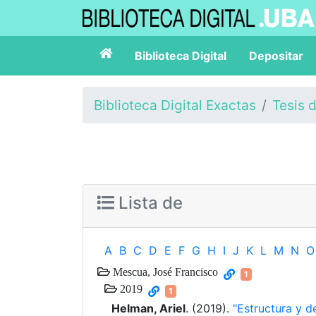
Biblioteca Digital
Depositar
Biblioteca Digital Exactas
Tesis 
Lista de
A
B
C
D
E
F
G
H
I
J
K
L
M
N
O
Mescua, José Francisco
1
2019
1
Helman, Ariel
. (2019).
"Estructura y d