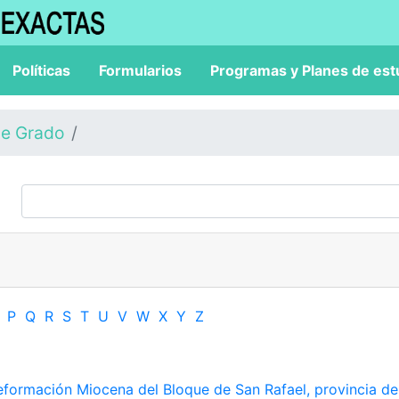
Políticas
Formularios
Programas y Planes de est
de Grado
P
Q
R
S
T
U
V
W
X
Y
Z
eformación Miocena del Bloque de San Rafael, provincia de