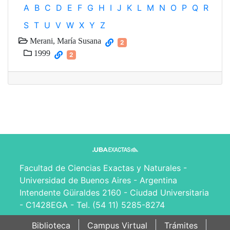
A
B
C
D
E
F
G
H
I
J
K
L
M
N
O
P
Q
R
S
T
U
V
W
X
Y
Z
Merani, María Susana
2
1999
2
Facultad de Ciencias Exactas y Naturales -
Universidad de Buenos Aires - Argentina
Intendente Güiraldes 2160 - Ciudad Universitaria
- C1428EGA - Tel. (54 11) 5285-8274
Biblioteca
Campus Virtual
Trámites