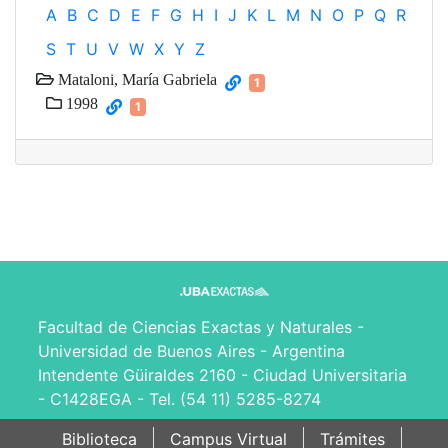
A
B
C
D
E
F
G
H
I
J
K
L
M
N
O
P
Q
R
S
T
U
V
W
X
Y
Z
Mataloni, María Gabriela
1
1998
1
Facultad de Ciencias Exactas y Naturales -
Universidad de Buenos Aires - Argentina
Intendente Güiraldes 2160 - Ciudad Universitaria
- C1428EGA - Tel. (54 11) 5285-8274
Biblioteca
Campus Virtual
Trámites