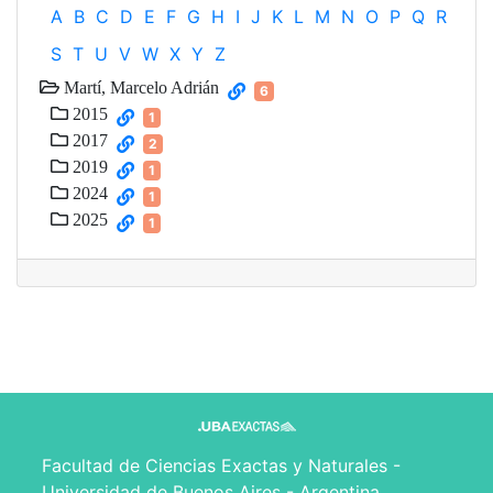
A
B
C
D
E
F
G
H
I
J
K
L
M
N
O
P
Q
R
S
T
U
V
W
X
Y
Z
Martí, Marcelo Adrián
6
2015
1
2017
2
2019
1
2024
1
2025
1
Facultad de Ciencias Exactas y Naturales -
Universidad de Buenos Aires - Argentina