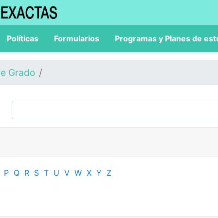
Políticas
Formularios
Programas y Planes de est
de Grado
P
Q
R
S
T
U
V
W
X
Y
Z