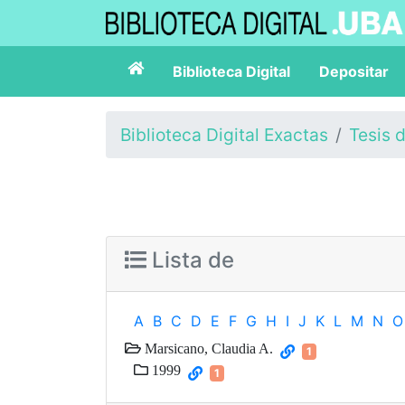
Biblioteca Digital
Depositar
Biblioteca Digital Exactas
Tesis 
Lista de
A
B
C
D
E
F
G
H
I
J
K
L
M
N
O
Marsicano, Claudia A.
1
1999
1