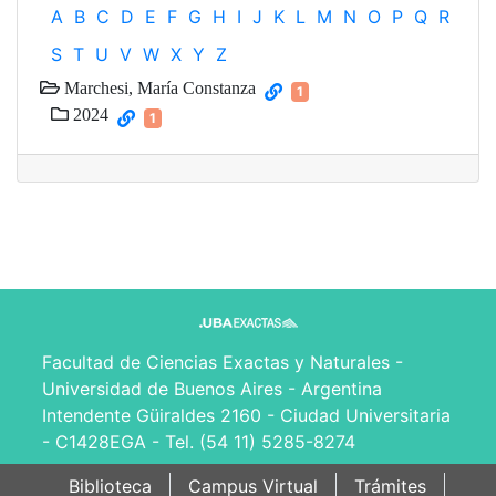
A
B
C
D
E
F
G
H
I
J
K
L
M
N
O
P
Q
R
S
T
U
V
W
X
Y
Z
Marchesi, María Constanza
1
2024
1
Facultad de Ciencias Exactas y Naturales -
Universidad de Buenos Aires - Argentina
Intendente Güiraldes 2160 - Ciudad Universitaria
- C1428EGA - Tel. (54 11) 5285-8274
Biblioteca
Campus Virtual
Trámites